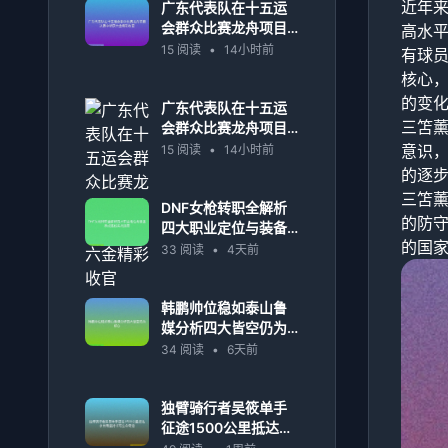
近年
广东代表队在十五运
会群众比赛龙舟项目
高水平
决赛中斩获六金精彩
15 阅读
•
14小时前
有球
收官
核心，
的变
广东代表队在十五运
三笘
会群众比赛龙舟项目
决赛中斩获六金精彩
意识
15 阅读
•
14小时前
收官
的逐步
三笘
DNF女枪转职全解析
的防
四大职业定位与装备
的国
养成路线实战指南
33 阅读
•
4天前
韩鹏帅位稳如泰山鲁
媒分析四大皆空仍为
核心
34 阅读
•
6天前
独臂骑行者吴筱单手
征途1500公里抵达永
州用坚持书写生命奇