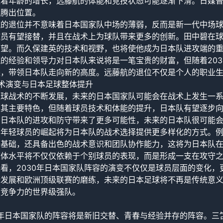
着年龄的增长，远藤航的体能和竞技状态可能逐渐下滑。日媒普
员腾出位置。
航的退位并不意味着日本国家队中场的薄弱，反而是新一代中场
球员有望接替，并且在战术上为球队带来更多的创新。田中碧在
希望。而久保建英的技术和视野，也将使他成为日本队进攻端的
的经验和领导力对日本队来说将是一笔宝贵的财富，但随着20
缺，带领日本队走向新的高度。远藤航的退位不仅是个人的职业
术演变与日本足球整体提升
足球战术的不断发展，未来的日本国家队可能会在战术上发生一
是其主要特色，但随着球员技术和体能的提升，日本队有望逐步
为日本队的进攻和防守带来了更多可能性，未来的日本队很可能
，年轻球员的崛起将为日本队的战术选择提供更多样化的方式。
的基础，还具备出色的战术意识和团队协作能力，这将为日本队
整体水平将不仅仅依赖于个别球员的表现，而是形成一支在攻守
看，2030年日本国家队阵容的演变不仅仅是球员层面的变化
断发展和欧洲顶级联赛的磨练，未来的日本足球将不再是传统意
大竞争力的世界级强队。
：
0年日本国家队的阵容将是新旧交替、青春与经验并存的阵容。