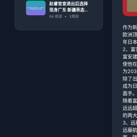
赵睿官宣退出后选择
现身广东 新疆表态并
回应此前与球迷冲突
94 阅读
•
3周前
事件
作为
欧洲顶
年日
2、富
富安
使他
为20
除了
成为
面手
随着
远远超
的两
3、远
远藤