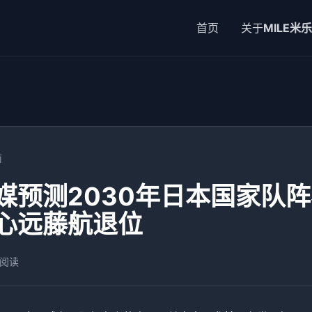
首页
关于
MILE米乐
前
媒预测2030年日本国家队
心远藤航退位
 阅读