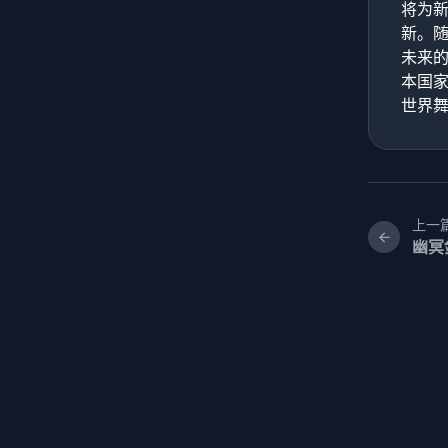
将为
新。随
未来
本国家
世界
上一
幽冥