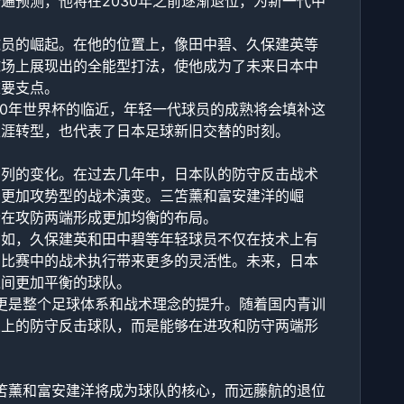
遍预测，他将在2030年之前逐渐退位，为新一代中
球员的崛起。在他的位置上，像田中碧、久保建英等
球场上展现出的全能型打法，使他成为了未来日本中
重要支点。
30年世界杯的临近，年轻一代球员的成熟将会填补这
生涯转型，也代表了日本足球新旧交替的时刻。
系列的变化。在过去几年中，日本队的防守反击战术
向更加攻势型的战术演变。三笘薰和富安建洋的崛
会在攻防两端形成更加均衡的布局。
例如，久保建英和田中碧等年轻球员不仅在技术上有
在比赛中的战术执行带来更多的灵活性。未来，日本
之间更加平衡的球队。
，更是整个足球体系和战术理念的提升。随着国内青训
义上的防守反击球队，而是能够在进攻和防守两端形
三笘薰和富安建洋将成为球队的核心，而远藤航的退位