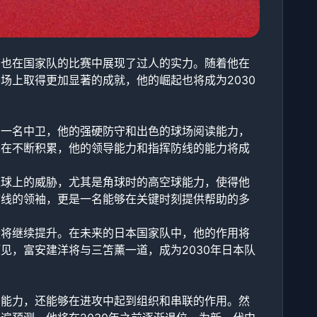
，也在国家队的比赛中展现了过人的实力。随着他在
场上取得更加显著的成就，他的崛起也将成为2030
为一名中卫，他的强硬防守和出色的球场阅读能力，
也在不断积累，他的领导能力和指挥防线的能力将成
位球上的威胁，尤其是角球时的高空球能力，使得他
防线的领袖，更是一名能够在关键时刻提供帮助的多
疑将继续提升。在未来的日本国家队中，他的作用将
见，富安建洋将与三笘薰一道，成为2030年日本队
守能力，还能够在进攻中起到组织和串联的作用。然