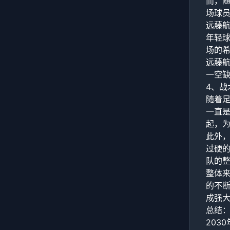
而，随
场球
远藤
年轻
场的
远藤航
一空
4、战
随着
一直
起，
此外
过硬
队的
整体来
的不
成强
总结
203