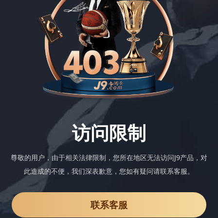
访问限制
尊敬的用户，由于相关法律限制，您所在地区无法访问J9产品，对
此造成的不便，我们深表歉意，您如有疑问请联系客服。
联系客服